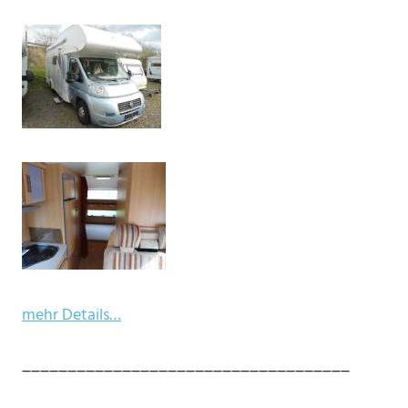
mehr Details…
____________________________________